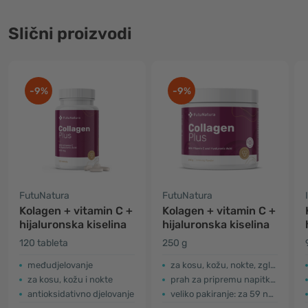
Slični proizvodi
-9%
-9%
FutuNatura
FutuNatura
Kolagen + vitamin C +
Kolagen + vitamin C +
hijaluronska kiselina
hijaluronska kiselina
120 tableta
250 g
međudjelovanje
za kosu, kožu, nokte, zglobove
za kosu, kožu i nokte
prah za pripremu napitka s okusom marakuje
antioksidativno djelovanje
veliko pakiranje: za 59 napitaka