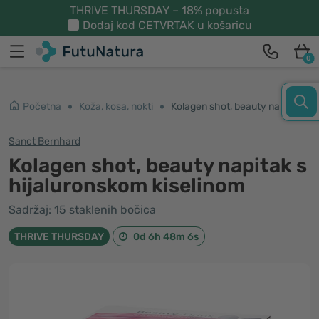
THRIVE THURSDAY – 18% popusta
Dodaj kod
CETVRTAK
u košaricu
0
Početna
Koža, kosa, nokti
Kolagen shot, beauty napitak s hijaluronskom kiselinom
Sanct Bernhard
Kolagen shot, beauty napitak s
hijaluronskom kiselinom
Sadržaj: 15 staklenih bočica
THRIVE THURSDAY
0d 6h 48m 5s