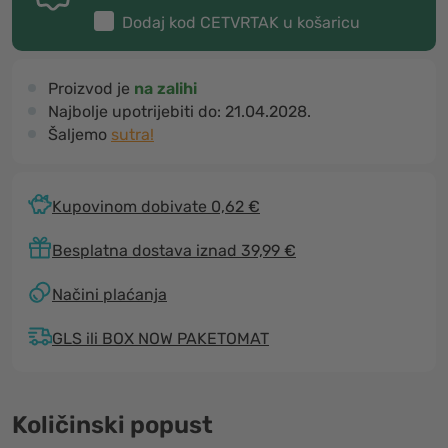
Dodaj kod
CETVRTAK
u košaricu
Proizvod je
na zalihi
Najbolje upotrijebiti do:
21.04.2028.
Šaljemo
sutra!
Kupovinom dobivate 0,62 €
Besplatna dostava iznad 39,99 €
Načini plaćanja
GLS ili BOX NOW PAKETOMAT
Količinski popust