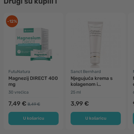
Drugi su kupili i
-12%
FutuNatura
Sanct Bernhard
Magnezij DIRECT 400
Njegujuća krema s
mg
kolagenom i
karotinom
30 vrećica
25 ml
7,49 €
3,99 €
8,49 €
U košaricu
U košaricu