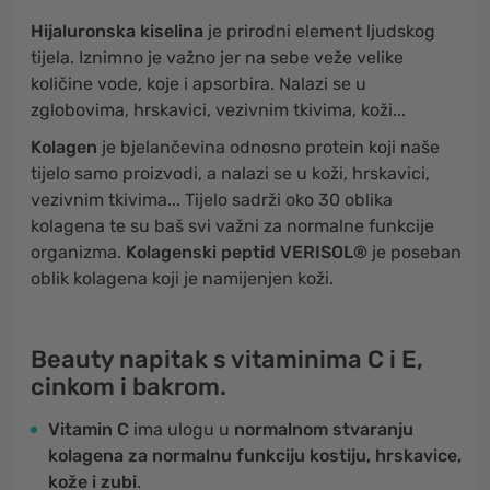
Hijaluronska
kiselina
je prirodni element ljudskog
tijela. Iznimno je važno jer na sebe veže velike
količine vode, koje i apsorbira. Nalazi se u
zglobovima, hrskavici, vezivnim tkivima, koži...
Kolagen
je bjelančevina odnosno protein koji naše
tijelo samo proizvodi, a nalazi se u koži, hrskavici,
vezivnim tkivima... Tijelo sadrži oko 30 oblika
kolagena te su baš svi važni za normalne funkcije
organizma.
Kolagenski peptid VERISOL®
je poseban
oblik kolagena koji je namijenjen koži.
Beauty napitak s vitaminima C i E,
cinkom i bakrom.
Vitamin C
ima ulogu u
normalnom stvaranju
kolagena za normalnu funkciju kostiju, hrskavice,
kože i zubi
.