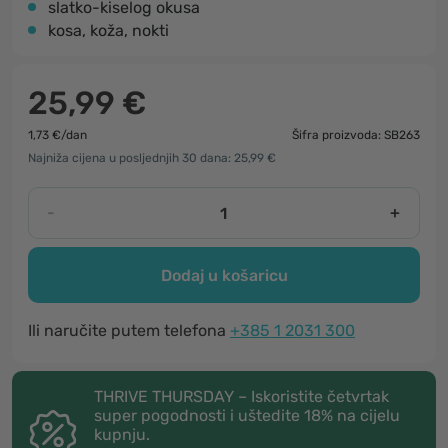
slatko-kiselog okusa
kosa, koža, nokti
25,99 €
1,73 €/dan
Šifra proizvoda: SB263
Najniža cijena u posljednjih 30 dana: 25,99 €
-
+
Dodaj u košaricu
Ili naručite putem telefona
+385 1 2031 300
THRIVE THURSDAY – Iskoristite četvrtak
super pogodnosti i uštedite 18% na cijelu
kupnju.