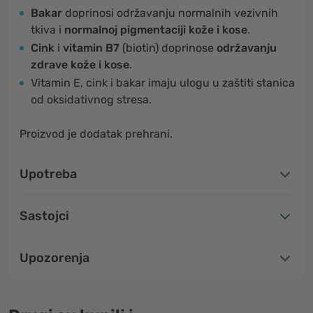
Bakar
doprinosi održavanju normalnih vezivnih
tkiva i
normalnoj pigmentaciji kože i kose
.
Cink
i
vitamin
B7
(biotin) doprinose
održavanju
zdrave kože i kose
.
Vitamin E, cink i bakar imaju ulogu u zaštiti stanica
od oksidativnog stresa.
Proizvod je dodatak prehrani.
Upotreba
Sastojci
Upozorenja