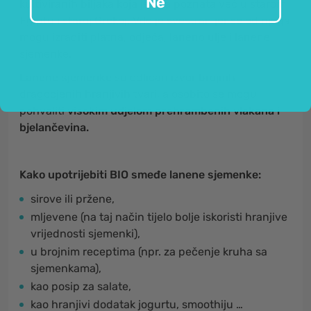
Ne
kultiviranih biljaka koja je bila poznata već u starom
Egiptu i staroj Grčkoj. Vrlo je svestran jer se od njega
mogu izraditi platna, odjeća, laneno ulje i lanene
sjemenke.
Lanene sjemenke
su odličan izvor brojnih
dragocjenih hranjivih tvari, a osobito se mogu
pohvaliti
visokim udjelom prehrambenih vlakana i
bjelančevina.
Kako upotrijebiti BIO smeđe lanene sjemenke:
sirove ili pržene,
mljevene (na taj način tijelo bolje iskoristi hranjive
vrijednosti sjemenki),
u brojnim receptima (npr. za pečenje kruha sa
sjemenkama),
kao posip za salate,
kao hranjivi dodatak jogurtu, smoothiju …