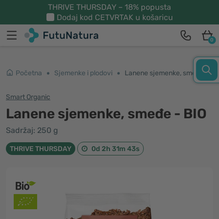
THRIVE THURSDAY – 18% popusta
Dodaj kod
CETVRTAK
u košaricu
0
Početna
Sjemenke i plodovi
Lanene sjemenke, smeđe - BIO
Smart Organic
Lanene sjemenke, smeđe - BIO
Sadržaj: 250 g
THRIVE THURSDAY
0d 2h 31m 43s