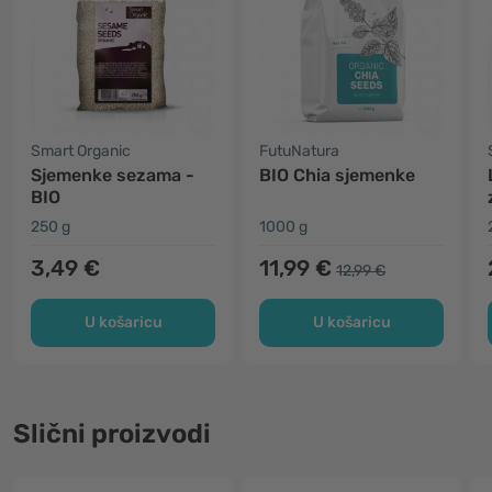
Smart Organic
FutuNatura
Sjemenke sezama -
BIO Chia sjemenke
BIO
250 g
1000 g
3,49 €
11,99 €
12,99 €
U košaricu
U košaricu
Slični proizvodi