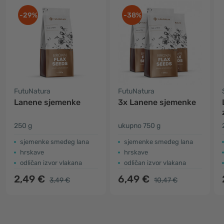
-29%
-38%
FutuNatura
FutuNatura
Lanene sjemenke
3x Lanene sjemenke
250 g
ukupno 750 g
sjemenke smeđeg lana
sjemenke smeđeg lana
hrskave
hrskave
odličan izvor vlakana
odličan izvor vlakana
2,49 €
6,49 €
3,49 €
10,47 €