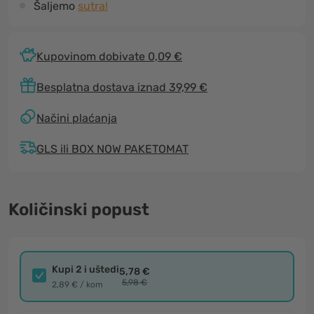
Šaljemo
sutra!
Kupovinom dobivate 0,09 €
Besplatna dostava iznad 39,99 €
Načini plaćanja
GLS ili BOX NOW PAKETOMAT
Količinski popust
Kupi 2 i uštedi
5,78 €
5,98 €
2,89 € / kom