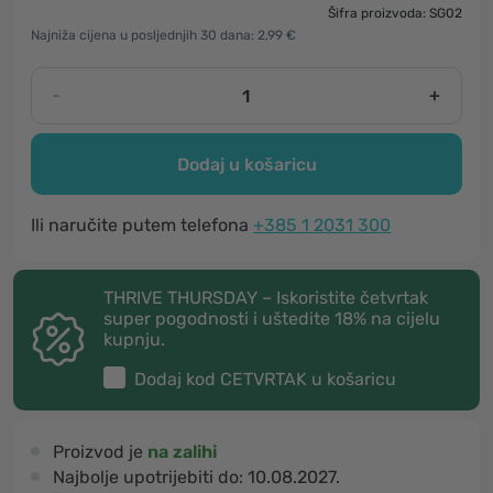
Šifra proizvoda: SG02
Najniža cijena u posljednjih 30 dana: 2,99 €
-
+
Dodaj u košaricu
Ili naručite putem telefona
+385 1 2031 300
THRIVE THURSDAY – Iskoristite četvrtak
super pogodnosti i uštedite 18% na cijelu
kupnju.
Dodaj kod
CETVRTAK
u košaricu
Proizvod je
na zalihi
Najbolje upotrijebiti do:
10.08.2027.