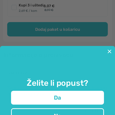
Kupi 3 i uštedi
8,07 €
8,97 €
2,69 € / kom
Dodaj paket u košaricu
Informacije o proizvodu
Općenito
Želite li popust?
Smeđe lanene sjemenke iz certificiranog
ekološkog uzgoja.
Da
Lan
(Linum usitatissimum)
je jedna od najstarijih