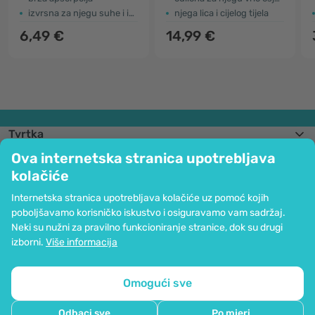
izvrsna za njegu suhe i ispucale kože
njega lica i cijelog tijela
6,49 €
14,99 €
Tvrtka
Informacije
Ova internetska stranica upotrebljava
Pridružite nam se
kolačiće
Pomoć i narudžbe
Internetska stranica upotrebljava kolačiće uz pomoć kojih
poboljšavamo korisničko iskustvo i osiguravamo vam sadržaj.
Neki su nužni za pravilno funkcioniranje stranice, dok su drugi
Mogućnost kartičnog plaćanja. Osigurana zaštita osobnih podataka preko
izborni.
Više informacija
SSL kodiranja.
Copyright © 2012 - 2026   |   Be Healthy Group d.o.o.
Mapa stranice
Upotreba kolačića
Postavke kolačića
Omogući sve
Odbaci sve
Po mjeri