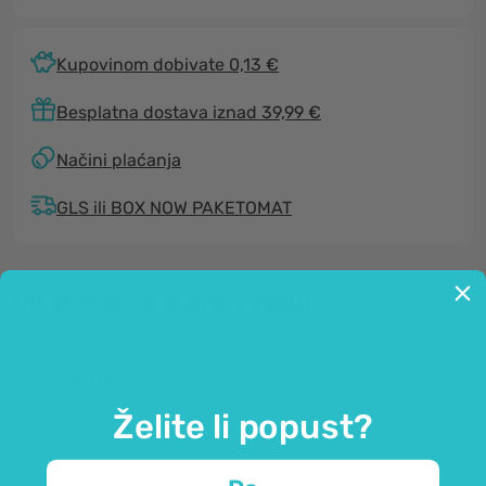
Kupovinom dobivate 0,13 €
Besplatna dostava iznad 39,99 €
Načini plaćanja
GLS ili BOX NOW PAKETOMAT
Informacije o proizvodu
Općenito
Želite li popust?
Nevenova krema - odlična za suhu kožu!