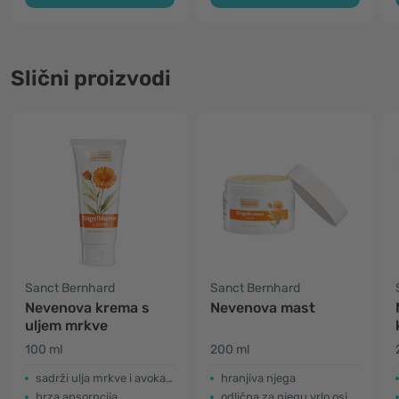
Slični proizvodi
Sanct Bernhard
Sanct Bernhard
Nevenova krema s
Nevenova mast
uljem mrkve
100 ml
200 ml
sadrži ulja mrkve i avokada
hranjiva njega
brza apsorpcija
odlična za njegu vrlo osjetljive i suhe kože