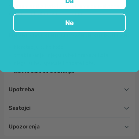
Da
Višenamjenska i vrlo korisna krema za svakodnevnu
uporabu, idealna i za putovanja.
Ne
Nevenovu kremu možete koristiti za:
hidrataciju suhe kože,
omekšavanje i njegu suhe i hrapave kože,
njegu suhe, ispucale i napete kože,
zaštitu kože od isušivanja.
Upotreba
Sastojci
Upozorenja