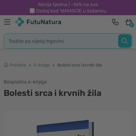
Akcija tjedna | -16% na sve
Dodaj kod
16MANJE
u košaricu
0
Početna
E-knjige
Bolesti srca i krvnih žila
Besplatna e-knjiga
Bolesti srca i krvnih žila