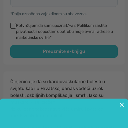
*Polja označena zvjezdicom su obavezna.
Potvrđujem da sam upoznat/-a s Politikom zaštite
privatnosti i dopuštam upotrebu moje e-mail adrese u
marketinške svrhe*
Preuzmite e-knjigu
Činjenica je da su kardiovaskularne bolesti u
svijetu kao i u Hrvatskoj danas vodeći uzrok
bolesti, ozbiljnih komplikacija i smrti. Iako su
muškarci više izloženi
riziku, žene također sve više umiru i pate od
kardiovaskularnih bolesti.
Procjenjuje se da oko
17,5 milijuna ljudi na svijetu