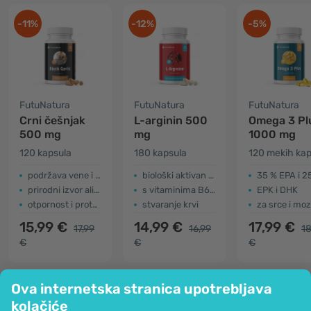
-11%
-12%
-5%
FutuNatura
FutuNatura
FutuNatura
Crni češnjak
L-arginin 500
Omega 3 Pl
500 mg
mg
1000 mg
120 kapsula
180 kapsula
120 mekih kap
podržava vene i krvne žile
biološki aktivan oblik
35 % EPA i 25 %
prirodni izvor alicina
s vitaminima B6, B12, B9
EPK i DHK
otpornost i protok krvi
stvaranje krvi
za srce i mo
15,99 €
14,99 €
17,99 €
17,99
16,99
18
€
€
€
Ova internetska stranica upotrebljava
kolačiće