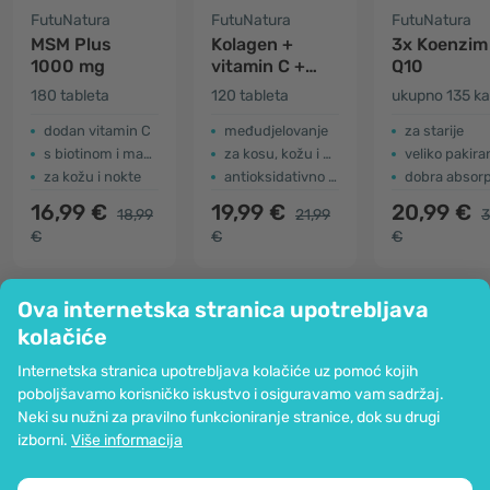
FutuNatura
FutuNatura
FutuNatura
MSM Plus
Kolagen +
3x Koenzim
1000 mg
vitamin C +
Q10
hijaluronska
180 tableta
120 tableta
kiselina
dodan vitamin C
međudjelovanje
za starije
s biotinom i manganom
za kosu, kožu i nokte
veliko pakira
za kožu i nokte
antioksidativno djelovanje
dobra absorp
16,99 €
19,99 €
20,99 €
18,99
21,99
3
€
€
€
Ova internetska stranica upotrebljava
kolačiće
Tvrtka
Internetska stranica upotrebljava kolačiće uz pomoć kojih
Informacije
poboljšavamo korisničko iskustvo i osiguravamo vam sadržaj.
Pridružite nam se
Neki su nužni za pravilno funkcioniranje stranice, dok su drugi
Pomoć i narudžbe
izborni.
Više informacija